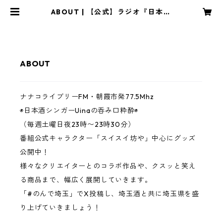
ABOUT | 【公式】ラジオ『日本酒
シンガーUinaの呑み口粋酔』
ABOUT
ナナコライブリーFM・朝霞市発77.5Mhz
◉日本酒シンガーUinaの呑み口粋酔◉
（毎週土曜日夜23時〜23時30分）
番組公式キャラクター「スイスイ坊や」中心にグッズ
公開中！
様々なクリエイターとのコラボ作品や、クスッと笑え
る商品まで、幅広く展開していきます。
「#のんで埼玉」でX投稿し、埼玉酒と共に埼玉県を盛
り上げていきましょう！