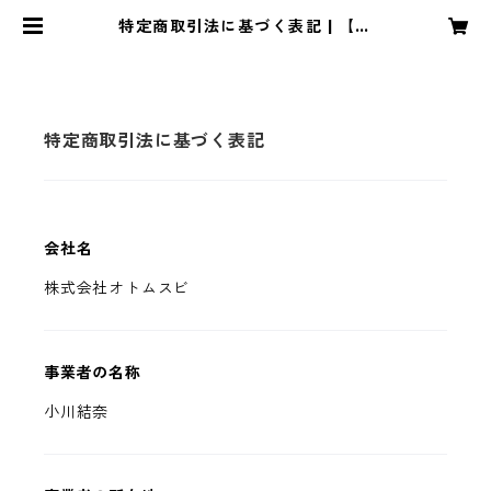
特定商取引法に基づく表記 | 【公
式】ラジオ『日本酒シンガーUinaの
呑み口粋酔』
特定商取引法に基づく表記
会社名
株式会社オトムスビ
事業者の名称
小川結奈